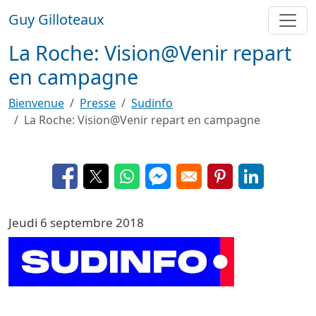
Aller au contenu principal
Guy Gilloteaux
La Roche: Vision@Venir repart
en campagne
Bienvenue
Presse
Sudinfo
La Roche: Vision@Venir repart en campagne
Opens in a new window
Opens in a new window
Opens in a new window
Opens in a new window
Opens in a new 
Opens in a
Jeudi 6 septembre 2018
Image