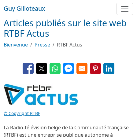
Aller au contenu principal
Guy Gilloteaux
Articles publiés sur le site web
RTBF Actus
Bienvenue
Presse
RTBF Actus
Opens in a new window
Opens in a new window
Opens in a new window
Opens in a new window
Opens in a new 
Opens in a
Image
© Copyright RTBF
La Radio-télévision belge de la Communauté française
(RTBF) est une entreprise publique autonome à