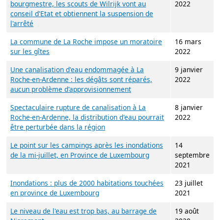
bourgmestre, les scouts de Wilrijk vont au
2022
conseil d'Etat et obtiennent la suspension de
l'arrêté
La commune de La Roche impose un moratoire
16 mars
sur les gîtes
2022
Une canalisation d'eau endommagée à La
9 janvier
Roche-en-Ardenne : les dégâts sont réparés,
2022
aucun problème d'approvisionnement
Spectaculaire rupture de canalisation à La
8 janvier
Roche-en-Ardenne, la distribution d'eau pourrait
2022
être perturbée dans la région
Le point sur les campings après les inondations
14
de la mi-juillet, en Province de Luxembourg
septembre
2021
Inondations : plus de 2000 habitations touchées
23 juillet
en province de Luxembourg
2021
Le niveau de l'eau est trop bas, au barrage de
19 août