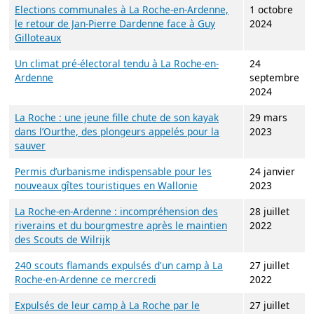
Elections communales à La Roche-en-Ardenne,
1 octobre
le retour de Jan-Pierre Dardenne face à Guy
2024
Gilloteaux
Un climat pré-électoral tendu à La Roche-en-
24
Ardenne
septembre
2024
La Roche : une jeune fille chute de son kayak
29 mars
dans l’Ourthe, des plongeurs appelés pour la
2023
sauver
Permis d’urbanisme indispensable pour les
24 janvier
nouveaux gîtes touristiques en Wallonie
2023
La Roche-en-Ardenne : incompréhension des
28 juillet
riverains et du bourgmestre après le maintien
2022
des Scouts de Wilrijk
240 scouts flamands expulsés d'un camp à La
27 juillet
Roche-en-Ardenne ce mercredi
2022
Expulsés de leur camp à La Roche par le
27 juillet