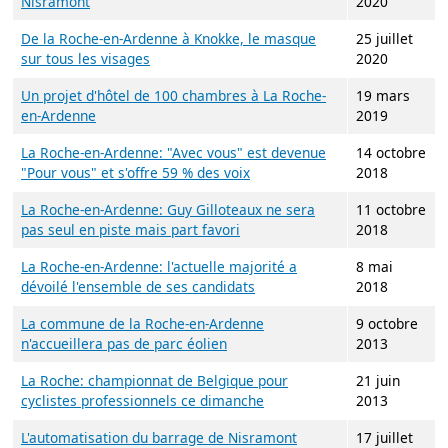
Nisramont
2020
De la Roche-en-Ardenne à Knokke, le masque
25 juillet
sur tous les visages
2020
Un projet d'hôtel de 100 chambres à La Roche-
19 mars
en-Ardenne
2019
La Roche-en-Ardenne: "Avec vous" est devenue
14 octobre
"Pour vous" et s'offre 59 % des voix
2018
La Roche-en-Ardenne: Guy Gilloteaux ne sera
11 octobre
pas seul en piste mais part favori
2018
La Roche-en-Ardenne: l'actuelle majorité a
8 mai
dévoilé l'ensemble de ses candidats
2018
La commune de la Roche-en-Ardenne
9 octobre
n'accueillera pas de parc éolien
2013
La Roche: championnat de Belgique pour
21 juin
cyclistes professionnels ce dimanche
2013
L'automatisation du barrage de Nisramont
17 juillet