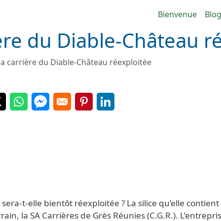
Navigatio
Bienvenue
Blo
ière du Diable-Château r
la carrière du Diable-Château réexploitée
 in a new window
Opens in a new window
Opens in a new window
Opens in a new window
Opens in a new window
Opens in a new window
ra-t-elle bientôt réexploitée ? La silice qu’elle contient
rain, la SA Carrières de Grès Réunies (C.G.R.). L’entrepri