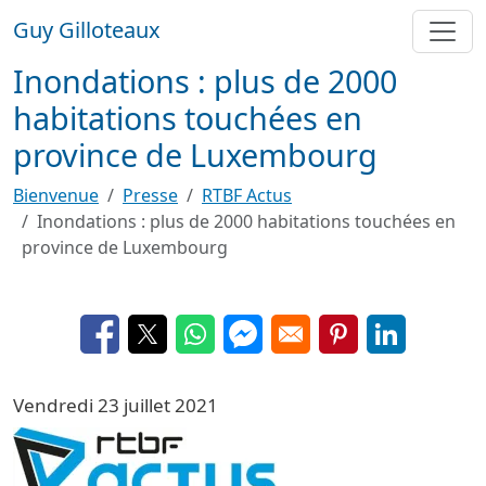
Aller au contenu principal
Guy Gilloteaux
Inondations : plus de 2000
habitations touchées en
province de Luxembourg
Bienvenue
Presse
RTBF Actus
Inondations : plus de 2000 habitations touchées en
province de Luxembourg
Opens in a new window
Opens in a new window
Opens in a new window
Opens in a new window
Opens in a new 
Opens in a
Vendredi 23 juillet 2021
Image