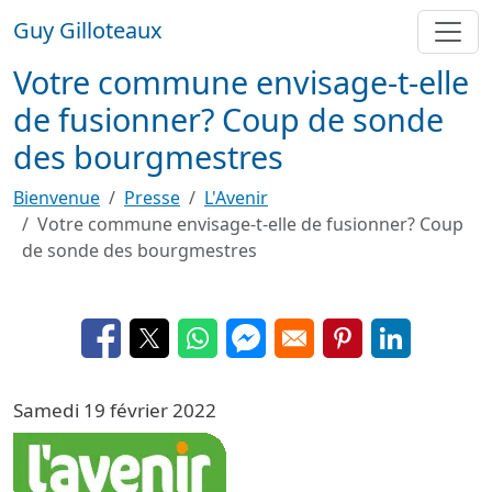
Aller au contenu principal
Guy Gilloteaux
Votre commune envisage-t-elle
de fusionner? Coup de sonde
des bourgmestres
Bienvenue
Presse
L'Avenir
Votre commune envisage-t-elle de fusionner? Coup
de sonde des bourgmestres
Opens in a new window
Opens in a new window
Opens in a new window
Opens in a new window
Opens in a new 
Opens in a
Samedi 19 février 2022
Image