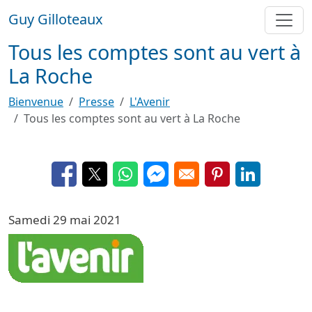
Aller au contenu principal
Guy Gilloteaux
Tous les comptes sont au vert à
La Roche
Bienvenue
Presse
L'Avenir
Tous les comptes sont au vert à La Roche
Opens in a new window
Opens in a new window
Opens in a new window
Opens in a new window
Opens in a new 
Opens in a
Samedi 29 mai 2021
Image