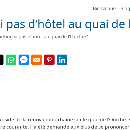
Navigatio
Bienvenue
Blo
 pas d’hôtel au quai de 
rking si pas d’hôtel au quai de l’Ourthe?
 in a new window
Opens in a new window
Opens in a new window
Opens in a new window
Opens in a new window
Opens in a new window
ubside de la rénovation urbaine sur le quai de l’Ourthe.
ire courante, il a été demandé aux élus de se prononcer