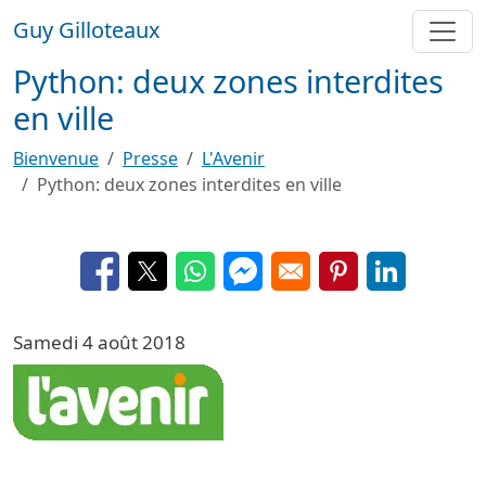
Aller au contenu principal
Guy Gilloteaux
Python: deux zones interdites
en ville
Bienvenue
Presse
L'Avenir
Python: deux zones interdites en ville
Opens in a new window
Opens in a new window
Opens in a new window
Opens in a new window
Opens in a new 
Opens in a
Samedi 4 août 2018
Image