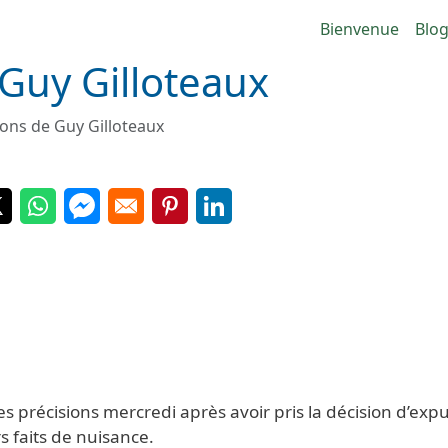
Navigatio
Bienvenue
Blo
 Guy Gilloteaux
ions de Guy Gilloteaux
 in a new window
Opens in a new window
Opens in a new window
Opens in a new window
Opens in a new window
Opens in a new window
précisions mercredi après avoir pris la décision d’expu
s faits de nuisance.