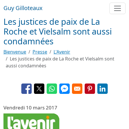
Aller au contenu principal
Guy Gilloteaux
Les justices de paix de La
Roche et Vielsalm sont aussi
condamnées
Bienvenue
Presse
L'Avenir
Les justices de paix de La Roche et Vielsalm sont
aussi condamnées
Opens in a new window
Opens in a new window
Opens in a new window
Opens in a new window
Opens in a new 
Opens in a
Vendredi 10 mars 2017
Image