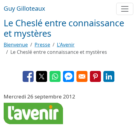
Aller au contenu principal
Guy Gilloteaux
Le Cheslé entre connaissance
et mystères
Bienvenue
Presse
L'Avenir
Le Cheslé entre connaissance et mystères
Opens in a new window
Opens in a new window
Opens in a new window
Opens in a new window
Opens in a new 
Opens in a
Mercredi 26 septembre 2012
Image