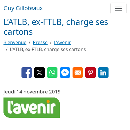
Aller au contenu principal
Guy Gilloteaux
L’ATLB, ex-FTLB, charge ses
cartons
Bienvenue
Presse
L'Avenir
L’ATLB, ex-FTLB, charge ses cartons
Opens in a new window
Opens in a new window
Opens in a new window
Opens in a new window
Opens in a new 
Opens in a
Jeudi 14 novembre 2019
Image