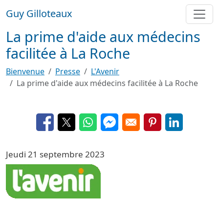
Aller au contenu principal
Guy Gilloteaux
La prime d'aide aux médecins
facilitée à La Roche
Bienvenue
Presse
L'Avenir
La prime d'aide aux médecins facilitée à La Roche
Opens in a new window
Opens in a new window
Opens in a new window
Opens in a new window
Opens in a new 
Opens in a
Jeudi 21 septembre 2023
Image