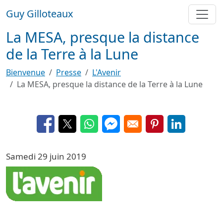
Aller au contenu principal
Guy Gilloteaux
La MESA, presque la distance
de la Terre à la Lune
Bienvenue
Presse
L'Avenir
La MESA, presque la distance de la Terre à la Lune
Opens in a new window
Opens in a new window
Opens in a new window
Opens in a new window
Opens in a new 
Opens in a
Samedi 29 juin 2019
Image