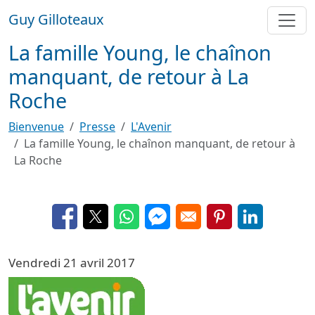
Aller au contenu principal
Guy Gilloteaux
La famille Young, le chaînon
manquant, de retour à La
Roche
Bienvenue
Presse
L'Avenir
La famille Young, le chaînon manquant, de retour à
La Roche
Opens in a new window
Opens in a new window
Opens in a new window
Opens in a new window
Opens in a new 
Opens in a
Vendredi 21 avril 2017
Image