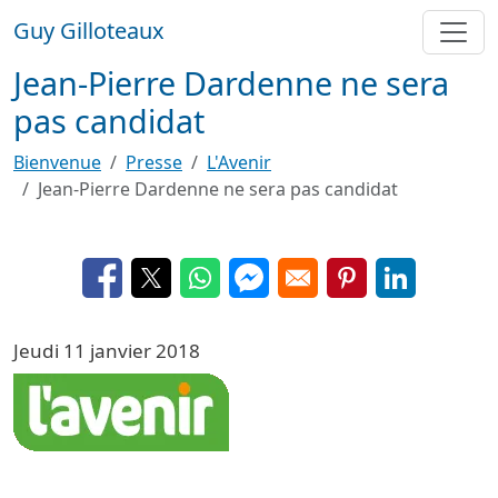
Aller au contenu principal
Guy Gilloteaux
Jean-Pierre Dardenne ne sera
pas candidat
Bienvenue
Presse
L'Avenir
Jean-Pierre Dardenne ne sera pas candidat
Opens in a new window
Opens in a new window
Opens in a new window
Opens in a new window
Opens in a new 
Opens in a
Jeudi 11 janvier 2018
Image