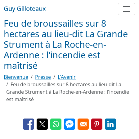
Aller au contenu principal
Guy Gilloteaux
Feu de broussailles sur 8
hectares au lieu-dit La Grande
Strument à La Roche-en-
Ardenne : l'incendie est
maîtrisé
Bienvenue
Presse
L'Avenir
Feu de broussailles sur 8 hectares au lieu-dit La
Grande Strument à La Roche-en-Ardenne : l'incendie
est maîtrisé
Opens in a new window
Opens in a new window
Opens in a new window
Opens in a new window
Opens in a new 
Opens in a