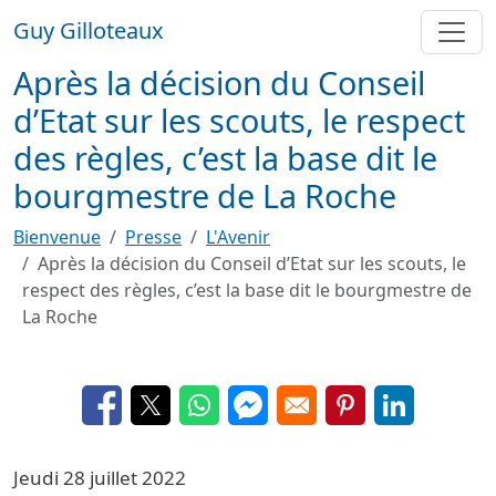
Aller au contenu principal
Guy Gilloteaux
Après la décision du Conseil
d’Etat sur les scouts, le respect
des règles, c’est la base dit le
bourgmestre de La Roche
Bienvenue
Presse
L'Avenir
Après la décision du Conseil d’Etat sur les scouts, le
respect des règles, c’est la base dit le bourgmestre de
La Roche
Opens in a new window
Opens in a new window
Opens in a new window
Opens in a new window
Opens in a new 
Opens in a
Jeudi 28 juillet 2022