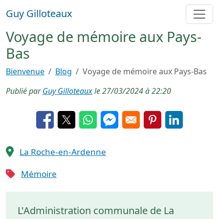
Aller au contenu principal
Guy Gilloteaux
Voyage de mémoire aux Pays-
Bas
Bienvenue
Blog
Voyage de mémoire aux Pays-Bas
Publié par
Guy Gilloteaux
le
27/03/2024 à 22:20
Opens in a new window
Opens in a new window
Opens in a new window
Opens in a new window
Opens in a new 
Opens in a
La Roche-en-Ardenne
Mémoire
L'Administration communale de La